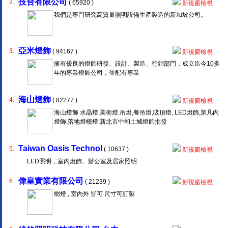
技合有限公司
2.
( 65920 )
新視窗檢視
我們是專門研究高質量照明設備生產製造的新加坡公司。
亞米燈飾
3.
( 94167 )
新視窗檢視
擁有優良的燈飾研發、設計、製造、行銷部門，成立迄今10多
年的專業燈飾公司，並配有專業
海山燈飾
4.
( 82277 )
新視窗檢視
海山燈飾 水晶燈,美術燈,吊燈,餐吊燈,吸頂燈, LED燈飾,第凡內
燈飾,落地燈檯燈.新北市中和土城燈飾批發
Taiwan Oasis Technol
5.
( 10637 )
新視窗檢視
LED照明，室內燈飾、辦公室及居家照明
偉皇實業有限公司
6.
( 21239 )
新視窗檢視
樹燈 , 室內外 皆可 尺寸可訂製