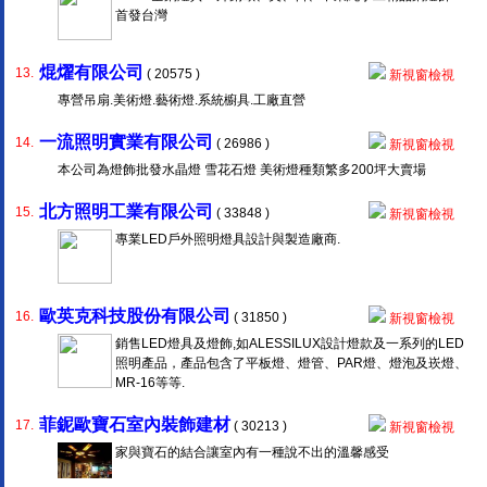
首發台灣
焜燿有限公司
13.
( 20575 )
新視窗檢視
專營吊扇.美術燈.藝術燈.系統櫥具.工廠直營
一流照明實業有限公司
14.
( 26986 )
新視窗檢視
本公司為燈飾批發水晶燈 雪花石燈 美術燈種類繁多200坪大賣場
北方照明工業有限公司
15.
( 33848 )
新視窗檢視
專業LED戶外照明燈具設計與製造廠商.
歐英克科技股份有限公司
16.
( 31850 )
新視窗檢視
銷售LED燈具及燈飾,如ALESSILUX設計燈款及一系列的LED
照明產品，產品包含了平板燈、燈管、PAR燈、燈泡及崁燈、
MR-16等等.
菲鈮歐寶石室內裝飾建材
17.
( 30213 )
新視窗檢視
家與寶石的結合讓室內有一種說不出的溫馨感受