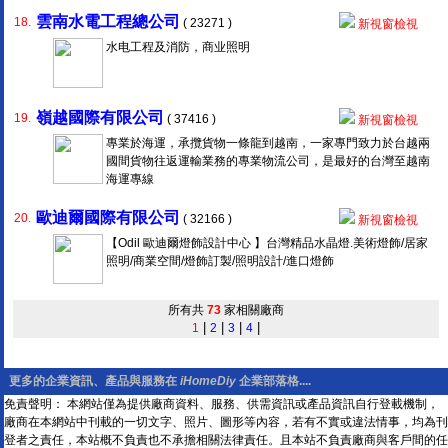
雲南水電工程總公司
18.
( 23271 )
新視窗檢視
水电工程及消防，商业照明
嶺越國際有限公司
19.
( 37416 )
新視窗檢視
專業於海運，承攬貨物一條龍到越南，一家專門致力於台越兩
國間貨物往返運輸業務的專業物流公司，是最好的台灣至越南
海運專線
歐迪爾國際有限公司
20.
( 32166 )
新視窗檢視
【Odil 歐迪爾燈飾設計中心 】台灣精品水晶燈.美術燈飾/居家
照明/商業空間/燈飾訂製/照明設計/進口燈飾
所有共
73
家相關廠商
|
|
|
|
1
2
3
4
更多的企業資訊、產品與服務在
iHomeDiy
企業部落格....
免責聲明： 本網站僅為提供廠商資料、服務、供需資訊或產品資訊自行登載機制，
廠商在本網站中刊載的一切文字、照片、圖形等內容，若有不實或違法情事，均為刊
登者之責任，本站概不負責也不承擔相關法律責任。且本站不負責廠商與客戶間的任