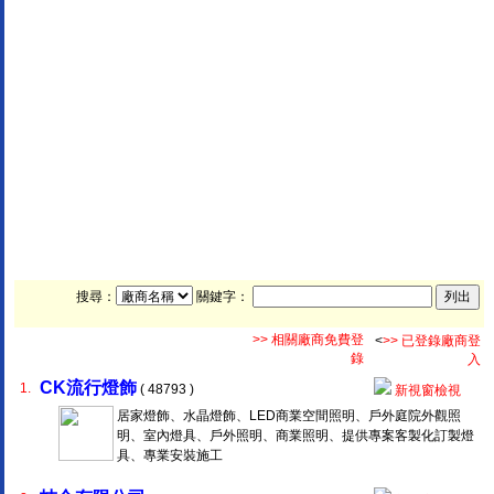
搜尋：
關鍵字：
>> 相關廠商免費登
<
>> 已登錄廠商登
錄
入
CK流行燈飾
1.
( 48793 )
新視窗檢視
居家燈飾、水晶燈飾、LED商業空間照明、戶外庭院外觀照
明、室內燈具、戶外照明、商業照明、提供專案客製化訂製燈
具、專業安裝施工