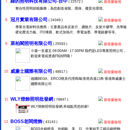
綠的照明科技有限公司-台中
7.
( 22572 )
新視窗檢視
整合性照明節能服務，為您創造省能、環保、優質光環境。
冠月實業有限公司
8.
( 24349 )
新視窗檢視
專業光電材料供應商：主要產品有反射片、擴散片、反射片膠帶、光學級
硬化壓克力板、ITO薄膜、軟式加熱片、導電油墨、導電銀膠等等。
萊柏閣照明有限公司
9.
( 25593 )
新視窗檢視
※週一至週五 09:00AM - 17:30PM 我們是LED專業照明公司，
歡迎來電或透過FB詢問哦！
威廉士國際有限公司
10.
( 48817 )
新視窗檢視
德國BEGA、ERCO燈具代理商/歐美燈具進口商-香港商威廉士
國際有限公司
WLY燈飾照明批發網
11.
( 79847 )
新視窗檢視
WLY燈飾照明批發網,幸福點亮您的家!
BOSS老闆燈飾
12.
( 43143 )
新視窗檢視
BOSS全銅燈具 外銷歐、美、日、中東純手工精品銅燈飾