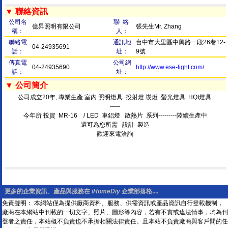
▼ 聯絡資訊
公司名
聯 絡
億昇照明有限公司
張先生Mr. Zhang
稱：
人：
聯絡電
通訊地
台中市大里區中興路一段26巷12-
04-24935691
話：
址：
9號
傳真電
公司網
04-24935690
http://www.ese-light.com/
話：
址：
▼ 公司簡介
公司成立20年, 專業生產 室內 照明燈具. 投射燈 崁燈 螢光燈具 HQI燈具
-----
今年所 投資 MR-16 / LED 車鋁燈 散熱片 系列---------陸續生產中
還可為您所需 設計 製造
歡迎來電洽詢
更多的企業資訊、產品與服務在
iHomeDiy
企業部落格....
免責聲明： 本網站僅為提供廠商資料、服務、供需資訊或產品資訊自行登載機制，
廠商在本網站中刊載的一切文字、照片、圖形等內容，若有不實或違法情事，均為刊
登者之責任，本站概不負責也不承擔相關法律責任。且本站不負責廠商與客戶間的任