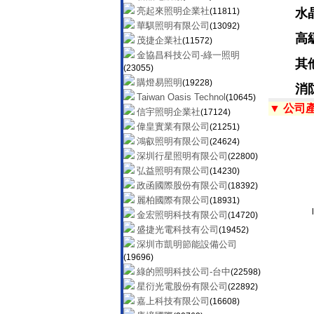
(74275)
亮起來照明企業社
(11811)
水
和浚皇家燈飾網
(71956)
華騏照明有限公司
(13092)
金雙鶴燈飾工廠
(81884)
高
茂捷企業社
(11572)
高興精密工業有限公司
(65342)
金協昌科技公司-綠一照明
技合有限公司
(65944)
其
(23055)
川豐照明批發
(97533)
購燈易照明
(19228)
消
燈總照明世界
(88207)
Taiwan Oasis Technol
(10645)
雅士達LED專業照明
(84887)
▼ 公司
信宇照明企業社
(17124)
日陞照明
(81672)
偉皇實業有限公司
(21251)
至鑫有限公司
(80253)
鴻叡照明有限公司
(24624)
LED冠廷照明企業公司
(255338)
深圳行星照明有限公司
(22800)
亞米燈飾
(94189)
弘益照明有限公司
(14230)
尚偉機電
(84715)
政函國際股份有限公司
(18392)
亞緹傢飾藝品
(90766)
麗柏國際有限公司
(18931)
景勝照明燈飾網
(87157)
金宏照明科技有限公司
(14720)
必登堡燈飾照明生活館
(79030)
盛捷光電科技有公司
(19452)
海山燈飾
(82298)
深圳市凱明節能設備公司
億昇照明有限公司
(90637)
(19696)
綠的照明科技公司-台中
(22598)
星衍光電股份有限公司
(22892)
嘉上科技有限公司
(16608)