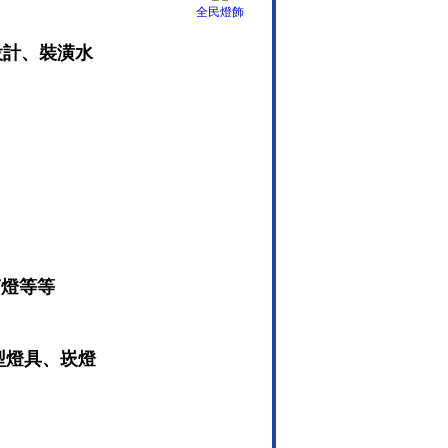
全民燈飾
設計、裝潢水
D筒燈等等
型燈具、崁燈