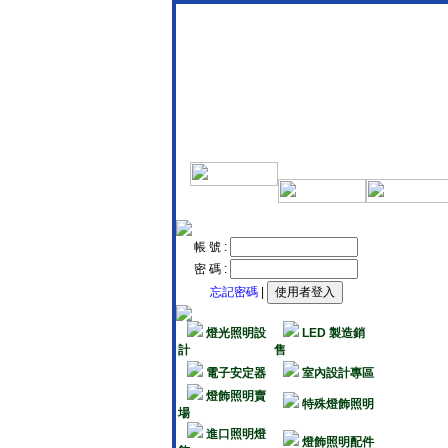
帳 號 :
密 碼 :
忘記密碼
|
燈光照明設
LED 製造銷
計
售
電子安定器
室內設計專區
燈飾照明賣
特殊燈飾照明
場
進口照明燈
燈飾照明配件