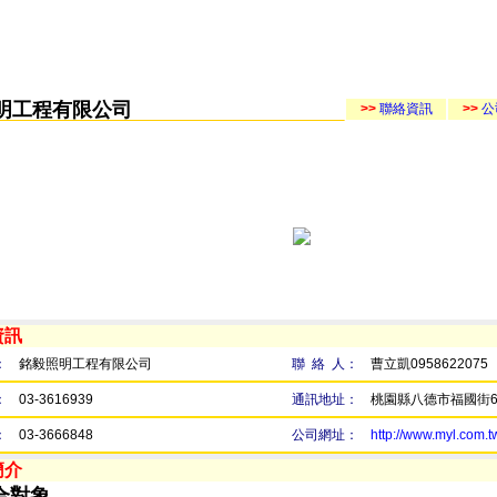
明工程有限公司
>>
聯絡資訊
>>
公
資訊
：
銘毅照明工程有限公司
聯 絡 人：
曹立凱0958622075
：
03-3616939
通訊地址：
桃園縣八德市福國街6
：
03-3666848
公司網址：
http://www.myl.com.t
簡介
合對象