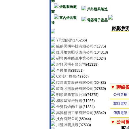
飾
燈泡製造廠
戶外燈具製造
商
室內燈具製
電器電子產品
造
銘毅照
YP燈飾網
(145266)
綠的照明科技有限公司
(41775)
隆升燈飾照明設備公司
(104313)
碩豐再生能源事業公司
(41024)
燈輝照明有限公司
(41319)
全民燈飾
(39551)
CK流行燈飾
(48806)
陞達實業股份有限公司
(60483)
▼ 聯絡
歐奇照明股份有限公司
(97839)
明順燈飾有限公司
公司名稱
(74275)
和浚皇家燈飾網
(71956)
聯絡電話
金雙鶴燈飾工廠
(81884)
高興精密工業有限公司
(65342)
傳真電話
技合有限公司
(65944)
▼ 公司
川豐照明批發
(97533)
配