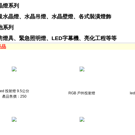
晶燈系列
級水晶燈、水晶吊燈、水晶壁燈、各式裝潢燈飾
他系列
防燈具、緊急照明燈、LED字幕機、亮化工程等等
產品
led 投射燈 9.5公分
RGB 戶外投射燈
le
產品售價：250