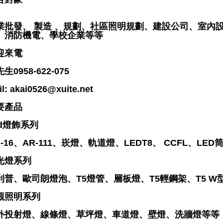
業批發、 製造 、規劃、社區照明規劃、建設公司、室內
、消防機電、學校企業等等
迎來電
生0958-622-075
l: akai0526@xuite.net
要產品
ed燈飾系列
R-16、AR-111、崁燈、軌道燈、LEDT8、 CCFL、LE
光燈系列
利普、歐司朗燈泡、T5燈管、層板燈、T5輕鋼架、T5 W
觀照明系列
外投射燈、線條燈、草坪燈、車道燈、壁燈、洗牆燈等等