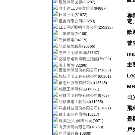
燈總照明世界
(88207)
雅士達LED專業照明
(84887)
日陞照明
(81672)
專
電
至鑫有限公司
(80253)
LED冠廷照明企業公司
(255338)
歡
亞米燈飾
(94189)
尚偉機電
(84715)
曹先
亞緹傢飾藝品
(90766)
景勝照明燈飾網
(87157)
mai
必登堡燈飾照明生活館
(79030)
主
海山燈飾
(82298)
巨達照明股份有限公司
(71885)
億昇照明有限公司
(90637)
L
銘毅照明工程有限公司
(60201)
YP燈飾網
(145266)
優志旺股份有限公司
(13645)
綠的照明科技有限公司
(41775)
M
感應王照明科技
(14361)
隆升燈飾照明設備公司
(104313)
智群照明科技有限公司
(9769)
日
碩豐再生能源事業公司
(41024)
利格機電工程公司
(11035)
燈輝照明有限公司
(41319)
飛
洋鑫科技股份有限公司
(11891)
全民燈飾
(39551)
佛山市玮亮照明
(10217)
CK流行燈飾
(48806)
景
輝鵬(照明)國際公司
(9071)
陞達實業股份有限公司
(60483)
有亮照明有限公司
(10758)
歐奇照明股份有限公司
(97839)
戶
新品電鍍廠
(10838)
明順燈飾有限公司