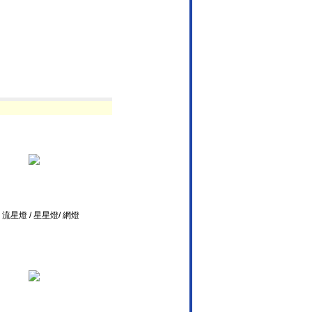
d 流星燈 / 星星燈/ 網燈