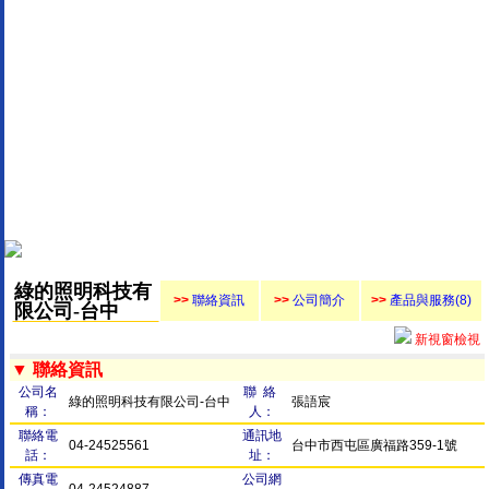
綠的照明科技有
>>
聯絡資訊
>>
公司簡介
>>
產品與服務(8)
限公司-台中
新視窗檢視
▼ 聯絡資訊
公司名
聯 絡
綠的照明科技有限公司-台中
張語宸
稱：
人：
聯絡電
通訊地
04-24525561
台中市西屯區廣福路359-1號
話：
址：
傳真電
公司網