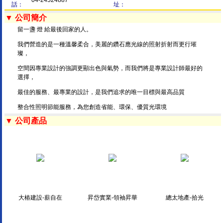
04-24524887
話：
址：
▼ 公司簡介
留一盞 燈 給最後回家的人。
我們營造的是一種溫馨柔合，美麗的鑽石應光線的照射折射而更行璀
璨，
空間因專業設計的強調更顯出色與氣勢，而我們將是專業設計師最好的
選擇，
最佳的服務、最專業的設計，是我們追求的唯一目標與最高品質
整合性照明節能服務，為您創造省能、環保、優質光環境
▼ 公司產品
大樁建設-薪自在
昇岱實業-領袖昇華
總太地產-拾光