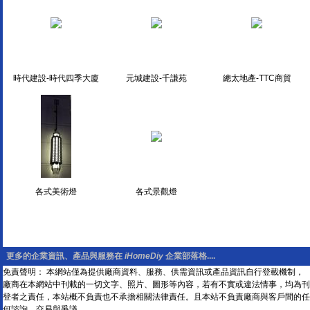
時代建設-時代四季大廈
元城建設-千謙苑
總太地產-TTC商貿
各式美術燈
各式景觀燈
更多的企業資訊、產品與服務在
iHomeDiy
企業部落格....
免責聲明： 本網站僅為提供廠商資料、服務、供需資訊或產品資訊自行登載機制，
廠商在本網站中刊載的一切文字、照片、圖形等內容，若有不實或違法情事，均為刊
登者之責任，本站概不負責也不承擔相關法律責任。且本站不負責廠商與客戶間的任
何諮詢、交易與爭議。