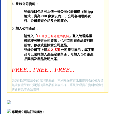
4. 登錄公司資料：
登錄項目包含可上傳一張公司代表圖檔（限 jpg
格式，寬高 800 像素以內）、公司各項聯絡資
料、公司簡短介紹及公司簡介。
5
. 加入公司產品：
請進入「
」登入管理維護
>> 修改已登錄廠商資料
模式即可變更公司資訊，也可立即在產品資料區
新增、修改或刪除貴公司產品。
登錄公司可上載
加入 8項
公司產品展示，每項產
品可以選擇加入產品定價與否，可加入 1-2 張產
品圖檔及產品說明文案。
FREE... FREE... FREE...
請勿刊登有違法令的資訊或產品，本網站保有資訊刪修與否的權力也
無法保證登錄公司資訊與產品的列表排序，系統管理員在資料維護時
將會移除不合法資訊
專屬獨立網站訂製服務：