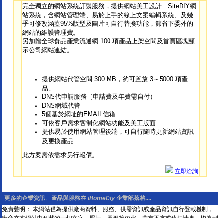
完全獨立的網站系統訂製服務，提供網站美工設計、SiteDIY網
站系統，含網站管理端、易於上手的線上文案編輯系統、及幾
乎可修改涵蓋95%版型及圖片可自行替換功能，節省下委外的
網站的維護管理費。
另加贈全球食品產業流通網 100 項產品上架空間及首頁區塊顯
示公司網站連結。
提供網站代管空間 300 MB，約可置放 3～5000 項產
品。
DNS代申請服務（申請費及年費需自付）
DNS網域代管
5個基於網址的EMAIL信箱
可依客戶需求客制化網站功能及美工版面
提供易於使用網站管理後端，可自行隨時更新網站資訊
及更換產品
此方案需依需求另行報價。
立即洽詢
更多的企業資訊、產品與服務在
iHomeDiy
企業部落格....
免責聲明： 本網站僅為提供廠商資料、服務、供需資訊或產品資訊自行登載機制，