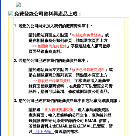
免費登錄公司資料與產品上載：
1. 若您的公司尚未加入我們的廠商資料庫中：
請於網站頁面左方點選「
」或
相關廠商免費登錄
是在相關廠商分類列表頁，請點選本頁面上方
「
」字樣連結進入廠商登錄
>> 相關廠商免費登錄
頁面登錄廠商資料。
2. 若您的公司已經在我們的廠商資料庫中：
請於網站頁面左方點選「
」或
修改已登錄廠商資料
是在相關廠商分類列表頁，請點選本頁面上方
「
」字樣連結進入廠商登
>> 修改已登錄廠商資料
錄頁面登錄廠商資料 ，在此除了可以變更公司資
訊外，您將可以新增、修改或刪除貴公司產品。
3.
您的公司已經在我們的廠商資料庫中但忘記廠商維護資訊：
請點選「
」進入廠商維護資訊
登入帳號資訊查詢
查詢頁面，輸入登錄時的公司全名，查詢後的登
錄資訊將郵寄到原先登錄的公司 EMAIL 信箱，
若登錄資料未含EMAIL信箱或EMAIL已變更，請
以
傳送您的需求。
「線上洽詢」